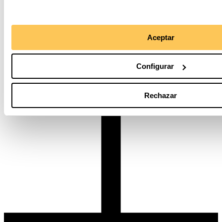
prefieres que te lo enviemos por correo electrónico, tan solo tienes
que indicárnoslo enviando un correo a
sociasysocios@ayudaenaccion.org
o llamando al teléfono 900 85 85
88. En caso de que quisieras renunciar a tu derecho de deducir tus
Aceptar
donaciones, es necesario que nos lo notifiques por escrito enviando
la notificación antes del cierre del año fiscal a Fundación Ayuda en
Acción, C/ Serrano Anguita 13, 28004.
Configurar
Preguntas frecuentes sobre tu donación
¿Qué es Alliance 2015? ¿Por qué canalizamos la ayuda a Ucrania a
Rechazar
través de esta red?