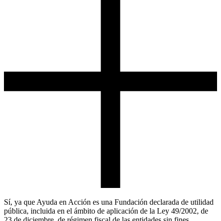
Sí, ya que Ayuda en Acción es una Fundación declarada de utilidad
pública, incluida en el ámbito de aplicación de la Ley 49/2002, de
23 de diciembre, de régimen fiscal de las entidades sin fines