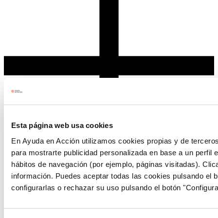
Esta página web usa cookies
En Ayuda en Acción utilizamos cookies propias y de terceros 
para mostrarte publicidad personalizada en base a un perfil e
hábitos de navegación (por ejemplo, páginas visitadas). Cli
información. Puedes aceptar todas las cookies pulsando el b
Ayuda en Acción tiene la obligación de declarar ante la Agencia
configurarlas o rechazar su uso pulsando el botón "Configura
Tributaria todas las donaciones monetarias recibidas durante el
ejercicio del año de cierre (año anterior). Por eso, todos los años
enviaremos a tu domicilio el certificado de tus donaciones. Si